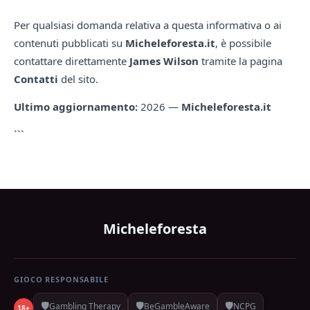
Per qualsiasi domanda relativa a questa informativa o ai
contenuti pubblicati su
Micheleforesta.it
, è possibile
contattare direttamente
James Wilson
tramite la pagina
Contatti
del sito.
Ultimo aggiornamento:
2026 —
Micheleforesta.it
```
Micheleforesta
GIOCO RESPONSABILE
🛡️
🛡️
🛡️
Gambling Therapy
BeGambleAware
NCPG
18+